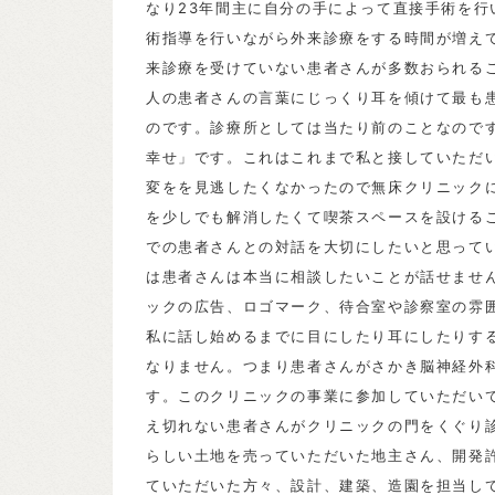
なり23年間主に自分の手によって直接手術を
術指導を行いながら外来診療をする時間が増え
来診療を受けていない患者さんが多数おられる
人の患者さんの言葉にじっくり耳を傾けて最も
のです。診療所としては当たり前のことなので
幸せ」です。これはこれまで私と接していただ
変をを見逃したくなかったので無床クリニックに
を少しでも解消したくて喫茶スペースを設ける
での患者さんとの対話を大切にしたいと思って
は患者さんは本当に相談したいことが話せませ
ックの広告、ロゴマーク、待合室や診察室の雰
私に話し始めるまでに目にしたり耳にしたりす
なりません。つまり患者さんがさかき脳神経外
す。このクリニックの事業に参加していただい
え切れない患者さんがクリニックの門をくぐり
らしい土地を売っていただいた地主さん、開発
ていただいた方々、設計、建築、造園を担当し