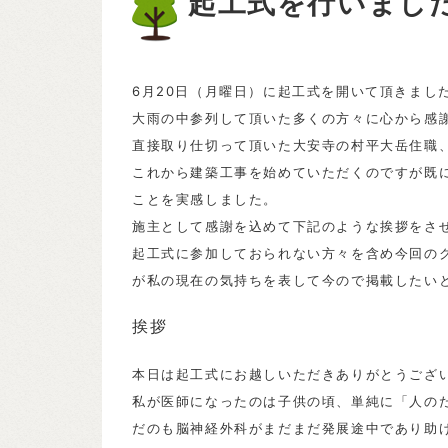
起工式を行いまし
6月20日（月曜日）に起工式を開いて頂きまし
大雨の中参列して頂いた多くの方々に心から感
直接取り仕切って頂いた大安寺の村平大岳住職
これから建築工事を始めていただくのですが既
ことを実感しました。
施主として感謝を込めて下記のような挨拶をさ
起工式に参加しておられない方々を含め今回の
が私の現在の気持ちを表して今ので掲載したい
挨拶
本日は起工式にお越しいただきありがとうござ
私が医師になったのは子供の頃、単純に「
人の
だのも脳神経外科がまだまだ発展途中であり助