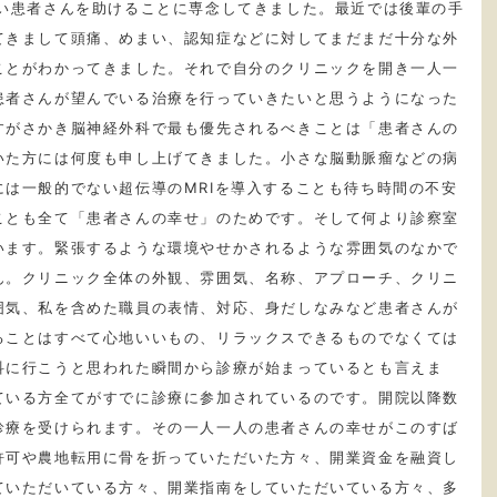
行い患者さんを助けることに専念してきました。最近では後輩の手
てきまして頭痛、めまい、認知症などに対してまだまだ十分な外
ことがわかってきました。それで自分のクリニックを開き一人一
患者さんが望んでいる治療を行っていきたいと思うようになった
すがさかき脳神経外科で最も優先されるべきことは「患者さんの
いた方には何度も申し上げてきました。小さな脳動脈瘤などの病
は一般的でない超伝導のMRIを導入することも待ち時間の不安
ことも全て「患者さんの幸せ」のためです。そして何より診察室
います。緊張するような環境やせかされるような雰囲気のなかで
ん。クリニック全体の外観、雰囲気、名称、アプローチ、クリニ
囲気、私を含めた職員の表情、対応、身だしなみなど患者さんが
ることはすべて心地いいもの、リラックスできるものでなくては
科に行こうと思われた瞬間から診療が始まっているとも言えま
ている方全てがすでに診療に参加されているのです。開院以降数
診療を受けられます。その一人一人の患者さんの幸せがこのすば
許可や農地転用に骨を折っていただいた方々、開業資金を融資し
ていただいている方々、開業指南をしていただいている方々、多