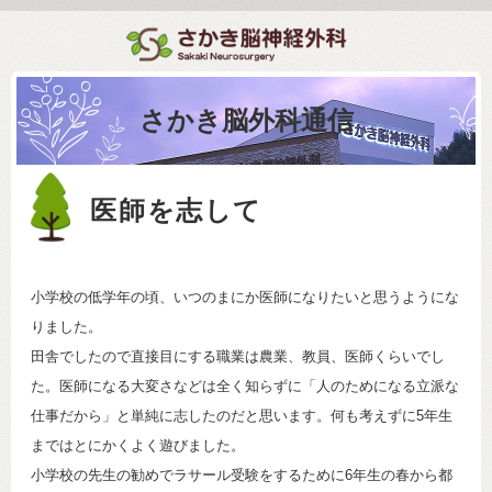
さかき脳外科通信
医師を志して
小学校の低学年の頃、いつのまにか医師になりたいと思うようにな
りました。
田舎でしたので直接目にする職業は農業、教員、医師くらいでし
た。医師になる大変さなどは全く知らずに「人のためになる立派な
仕事だから」と単純に志したのだと思います。何も考えずに5年生
まではとにかくよく遊びました。
小学校の先生の勧めでラサール受験をするために6年生の春から都