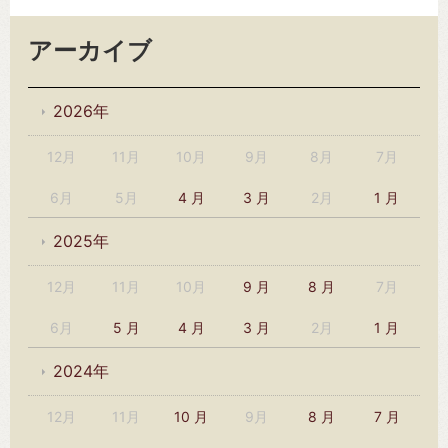
アーカイブ
2026年
12月
11月
10月
9月
8月
7月
6月
5月
4 月
3 月
2月
1 月
2025年
12月
11月
10月
9 月
8 月
7月
6月
5 月
4 月
3 月
2月
1 月
2024年
12月
11月
10 月
9月
8 月
7 月