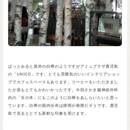
ぱっとみると屋外の白樺のようですがアミュプラザ鹿児島
の「UNICO」です。とても雰囲気のいいインテリアショッ
プでカフェスペースもあります。コーヒーをいただきまし
たが器もとてもかわいかったです。今回さかき脳神経外科
内の「豆の木」にもこのように白樺をあしらいたいと思っ
ています。白樺の国内分布は静岡が南限だそうです。鹿児
島で見るととても新鮮な印象を受けます。