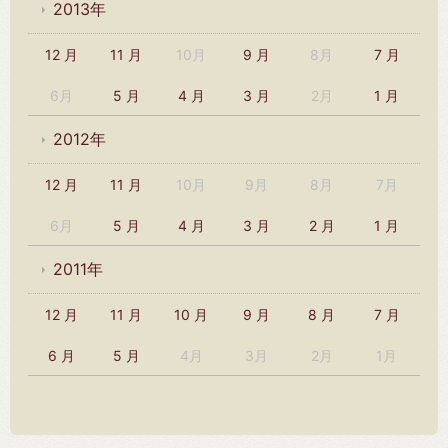
2013年
12 月
11 月
10月
9 月
8月
7 月
6月
5 月
4 月
3 月
2月
1 月
2012年
12 月
11 月
10月
9月
8月
7月
6月
5 月
4 月
3 月
2 月
1 月
2011年
12 月
11 月
10 月
9 月
8 月
7 月
6 月
5 月
4月
3月
2月
1月