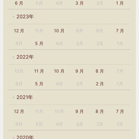
6 月
5月
4月
3 月
2月
1 月
2023年
12 月
11月
10 月
9月
8月
7 月
6月
5 月
4月
3月
2月
1月
2022年
12月
11 月
10 月
9 月
8 月
7月
6月
5 月
4月
3月
2 月
1月
2021年
12 月
11月
10月
9 月
8 月
7 月
6月
5月
4月
3月
2月
1月
2020年