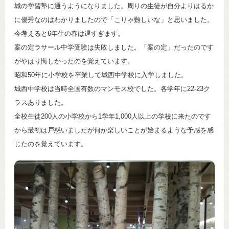
城の学習塾に通うようになりました。周りの生徒が自分よりはるか
に優秀なのはわかりましたので「こりゃ難しいな」と思いました。
今考えると6年生の春は遅すぎます。
案の定ラサール中学受験は失敗しました。「案の定」だったのです
がやはり悔しかったのを覚えています。
昭和50年に小学校を卒業して城西中学校に入学しました。
城西中学校は当時全国有数のマンモス校でした。各学年に22-23ク
ラスありました。
全校生徒200人の小学校から1学年1,000人以上の学校に来たのです
から最初は戸惑いましたが何か楽しいことが始まるような予感を感
じたのを覚えています。