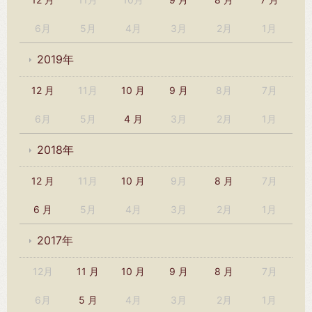
6月
5月
4月
3月
2月
1月
2019年
12 月
11月
10 月
9 月
8月
7月
6月
5月
4 月
3月
2月
1月
2018年
12 月
11月
10 月
9月
8 月
7月
6 月
5月
4月
3月
2月
1月
2017年
12月
11 月
10 月
9 月
8 月
7月
6月
5 月
4月
3月
2月
1月