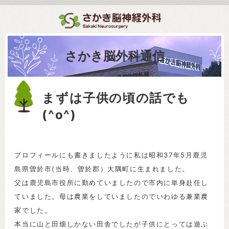
さかき脳外科通信
まずは子供の頃の話でも
(^o^)
プロフィールにも書きましたように私は昭和37年5月鹿児
島県曽於市(当時、曽於郡）大隅町に生まれました。
父は鹿児島市役所に勤めていましたので市内に単身赴任し
ていました。母は農業をしていましたのでいわゆる兼業農
家でした。
本当に山と田畑しかない田舎でしたが子供にとっては遊ぶ